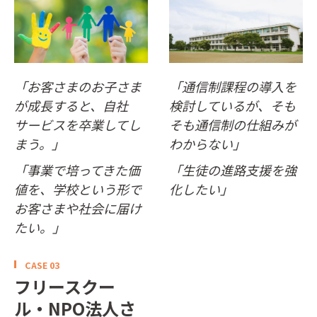
「お客さまのお子さま
「通信制課程の導入を
が成長すると、自社
検討しているが、そも
サービスを卒業してし
そも通信制の仕組みが
まう。」
わからない」
「事業で培ってきた価
「生徒の進路支援を強
値を、学校という形で
化したい」
お客さまや社会に届け
たい。」
CASE 03
フリースクー
ル・NPO法人さ