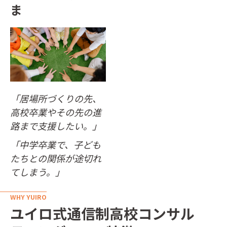
ま
「居場所づくりの先、
高校卒業やその先の進
路まで支援したい。」
「中学卒業で、子ども
たちとの関係が途切れ
てしまう。」
WHY YUIRO
ユイロ式通信制高校コンサル