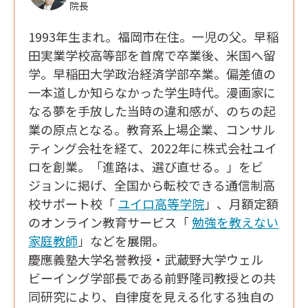
院長
1993年生まれ。福岡市在住。一児の父。早稲
田実業学校高等部を首席で卒業後、米国へ留
学。早稲田大学政治経済学部卒業。偏差値の
一本道しか知らなかった学生時代。漫画家に
なる夢を手放した当時の違和感が、のちの起
業の原点となる。教育系上場企業、コンサル
ティング会社を経て、2022年に株式会社ユイ
ロを創業。「進路は、選び直せる。」をビ
ジョンに掲げ、全国から転校できる通信制高
校サポート校「
ユイロ高等学院
」、月額定額
のオンライン教育サービス「
勉強を教えない
家庭教師
」などを展開。
慶應義塾大学名誉教授・武蔵野大学ウェル
ビーイング学部長である前野隆司教授との共
同研究により、自律度を見える化する独自の