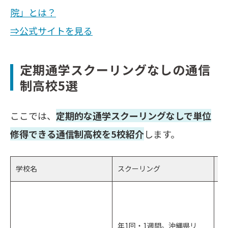
院」とは？
⇒公式サイトを見る
定期通学スクーリングなしの通信
制高校5選
ここでは、
定期的な通学スクーリングなしで単位
修得できる通信制高校を5校紹介
します。
学校名
スクーリング
サ
那
ス
年1回・1週間。沖縄県リ