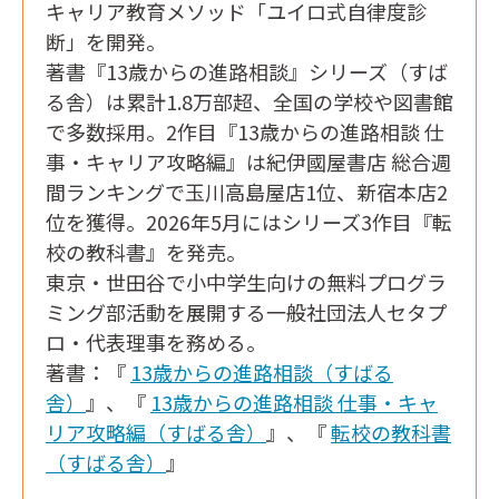
キャリア教育メソッド「ユイロ式自律度診
断」を開発。
著書『13歳からの進路相談』シリーズ（すば
る舎）は累計1.8万部超、全国の学校や図書館
で多数採用。2作目『13歳からの進路相談 仕
事・キャリア攻略編』は紀伊國屋書店 総合週
間ランキングで玉川高島屋店1位、新宿本店2
位を獲得。2026年5月にはシリーズ3作目『転
校の教科書』を発売。
東京・世田谷で小中学生向けの無料プログラ
ミング部活動を展開する一般社団法人セタプ
ロ・代表理事を務める。
著書：『
13歳からの進路相談（すばる
舎）
』、『
13歳からの進路相談 仕事・キャ
リア攻略編（すばる舎）
』、『
転校の教科書
（すばる舎）
』