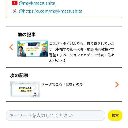
@msykmatsushita
@https://x.com/msykmatsushita
前の記事
コスパ・タイパよりも、寄り道をしていこ
う【幸福学の第一人者・前野 隆司教授✕学
習塾モチベーションアカデミア代表・佐々
木 快さん】
次の記事
データで見る「転校」の今
This is a search field with an auto-suggest feature attached.
検索
There are no suggestions because the search field is empty