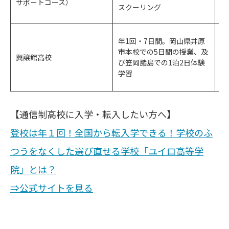
サポートコース）
スクーリング
で
年1回・7日間。岡山県井原
休
市本校での5日間の授業、及
興譲館高校
合
び笠岡諸島での1泊2日体験
グ
学習
【通信制高校に入学・転入したい方へ】
登校は年１回！全国から転入学できる！学校のふ
つうをなくした選び直せる学校「ユイロ高等学
院」とは？
⇒公式サイトを見る