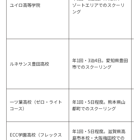
ス
ユイロ高等学院
ゾートエリアでのスクーリ
の
ング
毎
を
1
年1回・3泊4日。愛知県豊田
名
ルネサンス豊田高校
市でのスクーリング
社
ン
1
一ツ葉高校（ゼロ・ライト
年1回・5日程度。熊本県山
設
コース）
都町でのスクーリング
保
年1回・5日程度。滋賀県高
大
ECC学園高校（フレックス
島市本校・大阪梅田校での
日