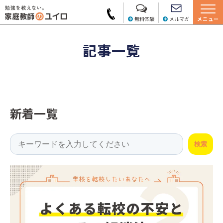
無料体験
メルマガ
メニュー
記事一覧
新着一覧
This is a search field with an auto-suggest feature attached.
検索
There are no suggestions because the search field is empty